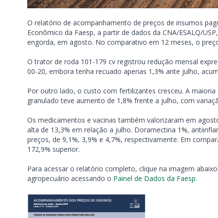
O relatório de acompanhamento de preços de insumos pago
Econômico da Faesp, a partir de dados da CNA/ESALQ/USP,
engorda, em agosto. No comparativo em 12 meses, o preço
O trator de roda 101-179 cv registrou redução mensal expr
00-20, embora tenha recuado apenas 1,3% ante julho, acu
Por outro lado, o custo com fertilizantes cresceu. A maioria
granulado teve aumento de 1,8% frente a julho, com variaç
Os medicamentos e vacinas também valorizaram em agosto. 
alta de 13,3% em relação a julho. Doramectina 1%, antiinfl
preços, de 9,1%, 3,9% e 4,7%, respectivamente. Em compara
172,9% superior.
Para acessar o relatório completo, clique na imagem abaixo
agropecuário acessando o
Painel de Dados da Faesp.