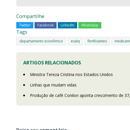
Compartilhe
Twitter
Facebook
LinkedIn
WhatsApp
Tags
departamento econômico
esalq
fertilizantes
medicame
ARTIGOS RELACIONADOS
Ministra Tereza Cristina nos Estados Unidos
Linhas que mudam vidas
Produção de café Conilon aponta crescimento de 37
Deixe seu comentário