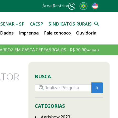
Área Restrita
SENAR – SP
CAESP
SINDICATOS RURAIS
e Dados
Imprensa
Fale conosco
Ouvidoria
ARROZ EM CASCA CEPEA/IRGA-RS - R$ 70,90
ver mais
ATOR
BUSCA
CATEGORIAS
Agrishow 2023