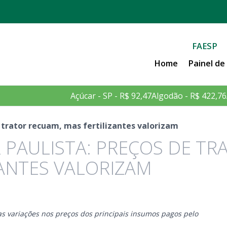
FAESP
Home
Painel d
Açúcar - SP - R$ 92,47
Algodão - R$ 422,76
 trator recuam, mas fertilizantes valorizam
PAULISTA: PREÇOS DE TR
ZANTES VALORIZAM
s variações nos preços dos principais insumos pagos pelo