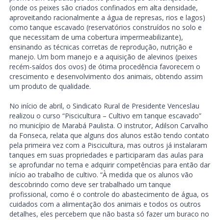
(onde os peixes são criados confinados em alta densidade,
aproveitando racionalmente a água de represas, rios e lagos)
como tanque escavado (reservatórios construídos no solo e
que necessitam de uma cobertura impermeabilizante),
ensinando as técnicas corretas de reprodução, nutrição e
manejo. Um bom manejo e a aquisição de alevinos (peixes
recém-saídos dos ovos) de ótima procedência favorecem o
crescimento e desenvolvimento dos animais, obtendo assim
um produto de qualidade.
No início de abril, o Sindicato Rural de Presidente Venceslau
realizou o curso “Piscicultura – Cultivo em tanque escavado”
no município de Marabá Paulista. O instrutor, Adilson Carvalho
da Fonseca, relata que alguns dos alunos estão tendo contato
pela primeira vez com a Piscicultura, mas outros já instalaram
tanques em suas propriedades e participaram das aulas para
se aprofundar no tema e adquirir competências para então dar
início ao trabalho de cultivo. “À medida que os alunos vão
descobrindo como deve ser trabalhado um tanque
profissional, como é o controle do abastecimento de água, os
cuidados com a alimentação dos animais e todos os outros
detalhes, eles percebem que não basta só fazer um buraco no