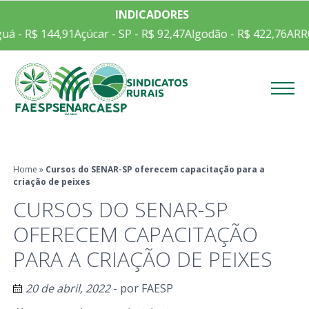
INDICADORES
uá - R$ 144,91
Açúcar - SP - R$ 92,47
Algodão - R$ 422,76
ARRO
Menu
Home
»
Cursos do SENAR-SP oferecem capacitação para a
criação de peixes
CURSOS DO SENAR-SP
OFERECEM CAPACITAÇÃO
PARA A CRIAÇÃO DE PEIXES
20 de abril, 2022
- por
FAESP