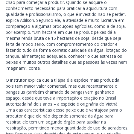
chão para começar a produzir. Quando se adquire o
conhecimento necessário para praticar a aquicultura com
qualidade e profissionalismo, o que é investido não se perde”,
explica Adilson. Segundo ele, a atividade é muito lucrativa em
comparação a algumas produções agrícolas, como a de soja,
por exemplo. “Um hectare em que se produz peixes dá a
mesma renda bruta de 15 hectares de soja, desde que seja
feita de modo sério, com comprometimento do criador e
fazendo tudo da forma correta: qualidade da água, lotação do
tanque, alimentação adequada, conhecer o que estressa os
peixes e muitos outros detalhes que as pessoas às vezes nem
imaginam”, conta.
O instrutor explica que a tilápia é a espécie mais produzida,
pois tem maior valor comercial, mas que recentemente o
pangasius (também chamado de panga) vem ganhando
espaço, desde que teve a importação e criação no Brasil
autorizada há dois anos – a espécie é originária do Vietnã.
Uma das características desse peixe que é vantajosa para o
produtor é que ele não depende somente da água para
respirar; ele tem um segundo órgão para auxiliar na
respiração, permitindo menor quantidade de uso de aeradores.
Isso favorece altas densidades de estocagem, ou a criação