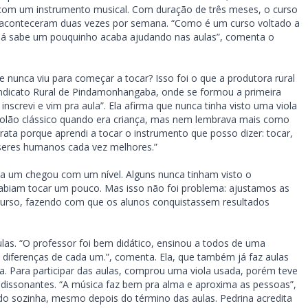
om um instrumento musical. Com duração de três meses, o curso
que aconteceram duas vezes por semana. “Como é um curso voltado a
 sabe um pouquinho acaba ajudando nas aulas”, comenta o
nunca viu para começar a tocar? Isso foi o que a produtora rural
 Sindicato Rural de Pindamonhangaba, onde se formou a primeira
nscrevi e vim pra aula”. Ela afirma que nunca tinha visto uma viola
violão clássico quando era criança, mas nem lembrava mais como
e grata porque aprendi a tocar o instrumento que posso dizer: tocar,
z seres humanos cada vez melhores.”
da um chegou com um nível. Alguns nunca tinham visto o
 sabiam tocar um pouco. Mas isso não foi problema: ajustamos as
curso, fazendo com que os alunos conquistassem resultados
las. “O professor foi bem didático, ensinou a todos de uma
as diferenças de cada um.”, comenta. Ela, que também já faz aulas
ta. Para participar das aulas, comprou uma viola usada, porém teve
dissonantes. “A música faz bem pra alma e aproxima as pessoas”,
do sozinha, mesmo depois do término das aulas. Pedrina acredita