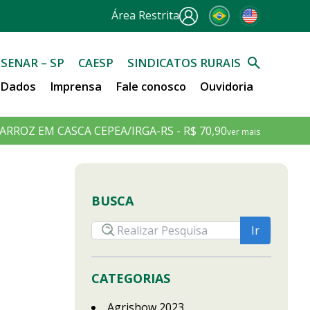
Área Restrita
SENAR – SP
CAESP
SINDICATOS RURAIS
e Dados
Imprensa
Fale conosco
Ouvidoria
ARROZ EM CASCA CEPEA/IRGA-RS - R$ 70,90
ver mais
BUSCA
CATEGORIAS
Agrishow 2023