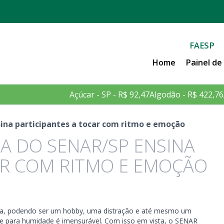
FAESP
Home
Painel d
Açúcar - SP - R$ 92,47
Algodão - R$ 422,76
sina participantes a tocar com ritmo e emoção
RA DO SENAR/SP ENSINA
AR COM RITMO E EMOÇÃO
soa, podendo ser um hobby, uma distração e até mesmo um
 e para humidade é imensurável. Com isso em vista, o SENAR