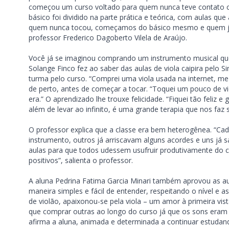
começou um curso voltado para quem nunca teve contato c
básico foi dividido na parte prática e teórica, com aulas 
quem nunca tocou, começamos do básico mesmo e quem já
professor Frederico Dagoberto Vilela de Araújo.
Você já se imaginou comprando um instrumento musical que 
Solange Finco fez ao saber das aulas de viola caipira pelo
turma pelo curso. “Comprei uma viola usada na internet, me i
de perto, antes de começar a tocar. “Toquei um pouco de 
era.” O aprendizado lhe trouxe felicidade. “Fiquei tão feliz 
além de levar ao infinito, é uma grande terapia que nos fa
O professor explica que a classe era bem heterogênea. “Ca
instrumento, outros já arriscavam alguns acordes e uns já
aulas para que todos udessem usufruir produtivamente do 
positivos”, salienta o professor.
A aluna Pedrina Fatima Garcia Minari também aprovou as au
maneira simples e fácil de entender, respeitando o nível e 
de violão, apaixonou-se pela viola – um amor à primeira vis
que comprar outras ao longo do curso já que os sons eram 
afirma a aluna, animada e determinada a continuar estudan