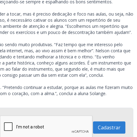
rfeiçoando-se sempre e espalhando os bons sentimentos.
r a tocar, mas é preciso dedicação e foco nas aulas, ou seja, não
a isso, é necessário cativar os alunos com um repertório de seu
m ambiente de atenção e alegria. “Escolhemos um repertório que
render os exercícios e um pouco de descontração também ajudam”.
ão sendo muito produtivas. “Faz tempo que me interesso pelo
 pela internet, mas, ao vivo assim é bem melhor”. Nelson conta que
ando e tentando melhorar a técnica e o ritmo. “Eu venho
 a parte histórica, conheço alguns acordes. É um instrumento que
am ao falar do instrumento, que segundo ele, é muito mais que
ão consigo passar um dia sem estar com ela”, conclui.
s. “Pretendo continuar a estudar, porque as aulas me fizeram muito
m o coração, com a alma.”, conclui a aluna Solange.