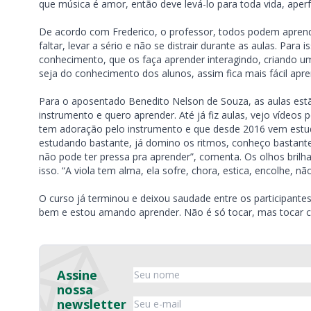
que música é amor, então deve levá-lo para toda vida, ape
De acordo com Frederico, o professor, todos podem aprende
faltar, levar a sério e não se distrair durante as aulas. Par
conhecimento, que os faça aprender interagindo, criando u
seja do conhecimento dos alunos, assim fica mais fácil ap
Para o aposentado Benedito Nelson de Souza, as aulas est
instrumento e quero aprender. Até já fiz aulas, vejo vídeos
tem adoração pelo instrumento e que desde 2016 vem estud
estudando bastante, já domino os ritmos, conheço bastante
não pode ter pressa pra aprender”, comenta. Os olhos brilh
isso. “A viola tem alma, ela sofre, chora, estica, encolhe, n
O curso já terminou e deixou saudade entre os participante
bem e estou amando aprender. Não é só tocar, mas tocar co
Assine
nossa
newsletter