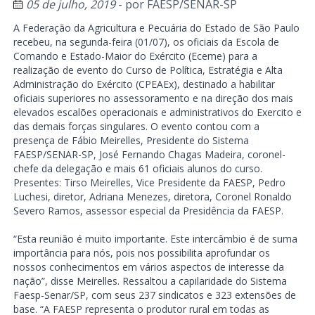
05 de julho, 2019
- por
FAESP/SENAR-SP
A Federação da Agricultura e Pecuária do Estado de São Paulo
recebeu, na segunda-feira (01/07), os oficiais da Escola de
Comando e Estado-Maior do Exército (Eceme) para a
realização de evento do Curso de Política, Estratégia e Alta
Administração do Exército (CPEAEx), destinado a habilitar
oficiais superiores no assessoramento e na direção dos mais
elevados escalões operacionais e administrativos do Exercito e
das demais forças singulares. O evento contou com a
presença de Fábio Meirelles, Presidente do Sistema
FAESP/SENAR-SP, José Fernando Chagas Madeira, coronel-
chefe da delegação e mais 61 oficiais alunos do curso.
Presentes: Tirso Meirelles, Vice Presidente da FAESP, Pedro
Luchesi, diretor, Adriana Menezes, diretora, Coronel Ronaldo
Severo Ramos, assessor especial da Presidência da FAESP.
“Esta reunião é muito importante. Este intercâmbio é de suma
importância para nós, pois nos possibilita aprofundar os
nossos conhecimentos em vários aspectos de interesse da
nação”, disse Meirelles. Ressaltou a capilaridade do Sistema
Faesp-Senar/SP, com seus 237 sindicatos e 323 extensões de
base. “A FAESP representa o produtor rural em todas as