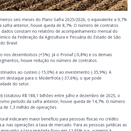
imeiros seis meses do Plano Safra 2025/2026, o equivalente a 9,7%
safra anterior, houve queda de 8,7%. O número de contratos
es dados constam no relatório de acompanhamento mensal do
ômico da Federação da Agricultura e Pecuária do Estado de São
o Brasil.
to nos desembolsos (+5%). Já o Pronaf (-0,8%) e os demais
segmentos, houve redução no número de contratos.
stinados ao custeio (-15,0%) e ao investimento (-35,9%). A
com destaque para o Moderfrota (-37,6%), o que pode
idade do setor.
26 totalizou R$ 188,1 bilhões entre julho e dezembro de 2025, o
esmo período da safra anterior, houve queda de 14,7%. O número
ca de 1,3 milhão de operações.
ral indicaram maior benefício para pessoas físicas no crédito
a.a. nas operações a taxa de mercado. Para as pessoas jurídicas as
enquanto a taxa regulada ficou em 12,65% a.a., superior à