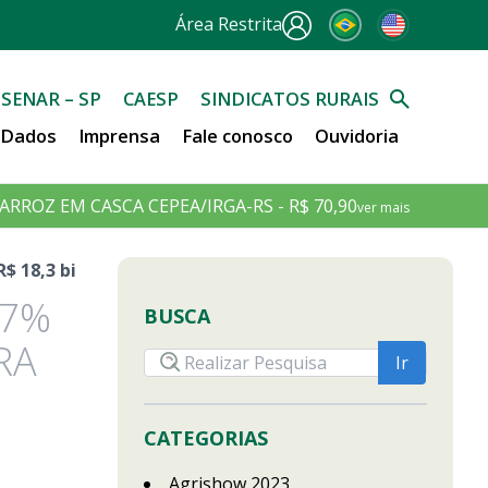
Área Restrita
SENAR – SP
CAESP
SINDICATOS RURAIS
e Dados
Imprensa
Fale conosco
Ouvidoria
ARROZ EM CASCA CEPEA/IRGA-RS - R$ 70,90
ver mais
$ 18,3 bi
,7%
BUSCA
RA
CATEGORIAS
Agrishow 2023