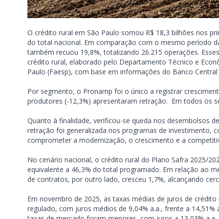
O crédito rural em São Paulo somou R$ 18,3 bilhões nos pr
do total nacional. Em comparação com o mesmo período da 
também recuou 19,8%, totalizando 26.215 operações. Ess
crédito rural, elaborado pelo Departamento Técnico e Econ
Paulo (Faesp), com base em informações do Banco Central d
Por segmento, o Pronamp foi o único a registrar crescimen
produtores (-12,3%) apresentaram retração. Em todos os 
Quanto à finalidade, verificou-se queda nos desembolsos de
retração foi generalizada nos programas de investimento, 
comprometer a modernização, o crescimento e a competitiv
No cenário nacional, o crédito rural do Plano Safra 2025/20
equivalente a 46,3% do total programado. Em relação ao m
de contratos, por outro lado, cresceu 1,7%, alcançando cer
Em novembro de 2025, as taxas médias de juros de crédito ru
regulado, com juros médios de 9,04% a.a., frente a 14,51% 
taxas de mercado foram menores, com juros a 13,03% a.a., 