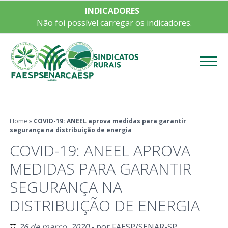
INDICADORES
Não foi possível carregar os indicadores.
Menu
Home
»
COVID-19: ANEEL aprova medidas para garantir
segurança na distribuição de energia
COVID-19: ANEEL APROVA
MEDIDAS PARA GARANTIR
SEGURANÇA NA
DISTRIBUIÇÃO DE ENERGIA
26 de março, 2020
- por
FAESP/SENAR-SP