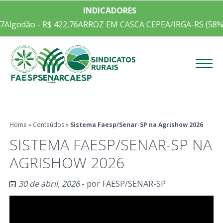
INDICADORES
7
Algodão - R$ 422,76
ARROZ EM CASCA CEPEA/IRGA-RS (58% D
Menu
Home
»
Conteúdos
»
Sistema Faesp/Senar-SP na Agrishow 2026
SISTEMA FAESP/SENAR-SP NA
AGRISHOW 2026
30 de abril, 2026
- por
FAESP/SENAR-SP