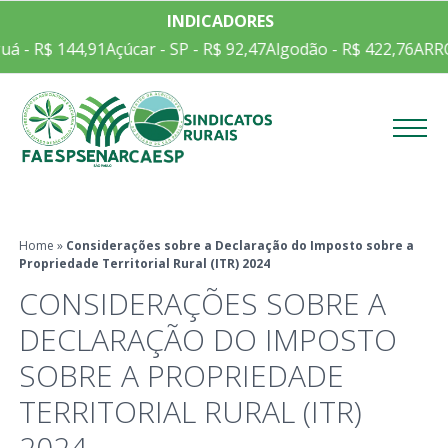
INDICADORES
á - R$ 144,91
Açúcar - SP - R$ 92,47
Algodão - R$ 422,76
ARRO
Menu
Home
»
Considerações sobre a Declaração do Imposto sobre a
Propriedade Territorial Rural (ITR) 2024
CONSIDERAÇÕES SOBRE A
DECLARAÇÃO DO IMPOSTO
SOBRE A PROPRIEDADE
TERRITORIAL RURAL (ITR)
2024