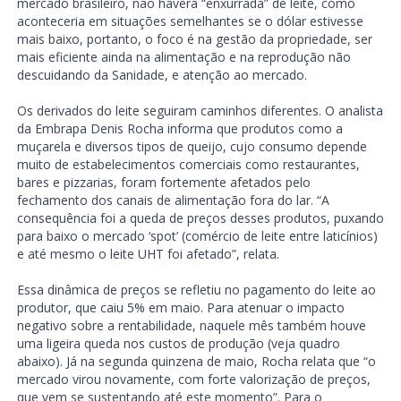
mercado brasileiro, não haverá “enxurrada” de leite, como
aconteceria em situações semelhantes se o dólar estivesse
mais baixo, portanto, o foco é na gestão da propriedade, ser
mais eficiente ainda na alimentação e na reprodução não
descuidando da Sanidade, e atenção ao mercado.
Os derivados do leite seguiram caminhos diferentes. O analista
da Embrapa Denis Rocha informa que produtos como a
muçarela e diversos tipos de queijo, cujo consumo depende
muito de estabelecimentos comerciais como restaurantes,
bares e pizzarias, foram fortemente afetados pelo
fechamento dos canais de alimentação fora do lar. “A
consequência foi a queda de preços desses produtos, puxando
para baixo o mercado ‘spot’ (comércio de leite entre laticínios)
e até mesmo o leite UHT foi afetado”, relata.
Essa dinâmica de preços se refletiu no pagamento do leite ao
produtor, que caiu 5% em maio. Para atenuar o impacto
negativo sobre a rentabilidade, naquele mês também houve
uma ligeira queda nos custos de produção (veja quadro
abaixo). Já na segunda quinzena de maio, Rocha relata que “o
mercado virou novamente, com forte valorização de preços,
que vem se sustentando até este momento”. Para o