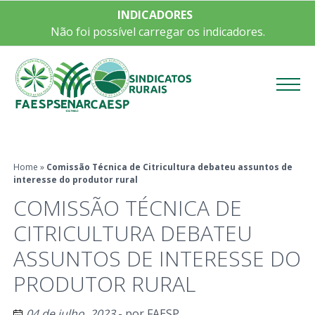
INDICADORES
Não foi possível carregar os indicadores.
Menu
Home
»
Comissão Técnica de Citricultura debateu assuntos de
interesse do produtor rural
COMISSÃO TÉCNICA DE
CITRICULTURA DEBATEU
ASSUNTOS DE INTERESSE DO
PRODUTOR RURAL
04 de julho, 2023
- por
FAESP