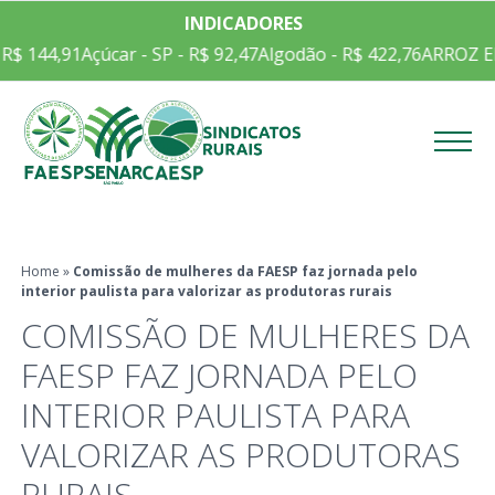
INDICADORES
Açúcar - SP - R$ 92,47
Algodão - R$ 422,76
ARROZ EM CASCA C
Menu
Home
»
Comissão de mulheres da FAESP faz jornada pelo
interior paulista para valorizar as produtoras rurais
COMISSÃO DE MULHERES DA
FAESP FAZ JORNADA PELO
INTERIOR PAULISTA PARA
VALORIZAR AS PRODUTORAS
RURAIS