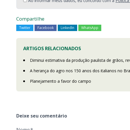
Ao informar meus dados, eu concordo com a
Polític
Compartilhe
Twitter
Facebook
LinkedIn
WhatsApp
ARTIGOS RELACIONADOS
Diminui estimativa da produção paulista de grãos, r
A herança do agro nos 150 anos dos italianos no Bra
Planejamento a favor do campo
Deixe seu comentário
Nome:*