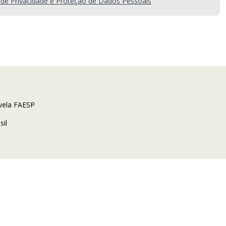
a de Privacidade e Proteção de Dados Pessoais
evela FAESP
sil