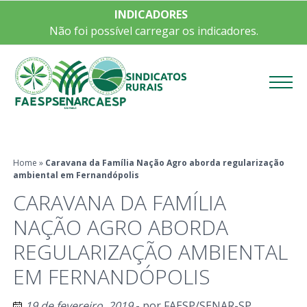
INDICADORES
Não foi possível carregar os indicadores.
Menu
Home
»
Caravana da Família Nação Agro aborda regularização
ambiental em Fernandópolis
CARAVANA DA FAMÍLIA
NAÇÃO AGRO ABORDA
REGULARIZAÇÃO AMBIENTAL
EM FERNANDÓPOLIS
19 de fevereiro, 2019
- por
FAESP/SENAR-SP