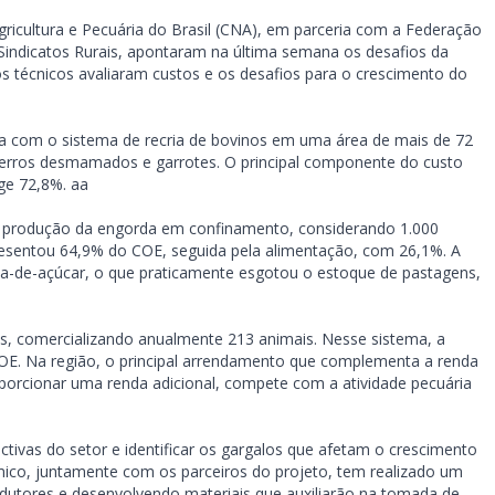
ricultura e Pecuária do Brasil (CNA), em parceria com a Federação
 Sindicatos Rurais, apontaram na última semana os desafios da
 os técnicos avaliaram custos e os desafios para o crescimento do
ha com o sistema de recria de bovinos em uma área de mais de 72
zerros desmamados e garrotes. O principal componente do custo
nge 72,8%. aa
e produção da engorda em confinamento, considerando 1.000
resentou 64,9% do COE, seguida pela alimentação, com 26,1%. A
na-de-açúcar, o que praticamente esgotou o estoque de pastagens,
os, comercializando anualmente 213 animais. Nesse sistema, a
COE. Na região, o principal arrendamento que complementa a renda
oporcionar uma renda adicional, compete com a atividade pecuária
tivas do setor e identificar os gargalos que afetam o crescimento
ico, juntamente com os parceiros do projeto, tem realizado um
dutores e desenvolvendo materiais que auxiliarão na tomada de