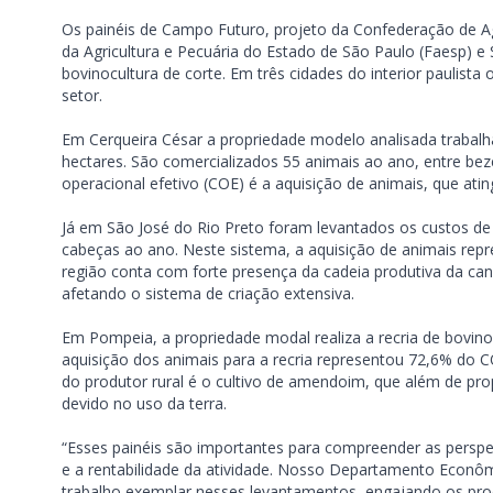
Os painéis de Campo Futuro, projeto da Confederação de Ag
da Agricultura e Pecuária do Estado de São Paulo (Faesp) e
bovinocultura de corte. Em três cidades do interior paulista
setor.
Em Cerqueira César a propriedade modelo analisada trabal
hectares. São comercializados 55 animais ao ano, entre be
operacional efetivo (COE) é a aquisição de animais, que ati
Já em São José do Rio Preto foram levantados os custos d
cabeças ao ano. Neste sistema, a aquisição de animais rep
região conta com forte presença da cadeia produtiva da ca
afetando o sistema de criação extensiva.
Em Pompeia, a propriedade modal realiza a recria de bovin
aquisição dos animais para a recria representou 72,6% do 
do produtor rural é o cultivo de amendoim, que além de pr
devido no uso da terra.
“Esses painéis são importantes para compreender as perspec
e a rentabilidade da atividade. Nosso Departamento Econôm
trabalho exemplar nesses levantamentos, engajando os pro