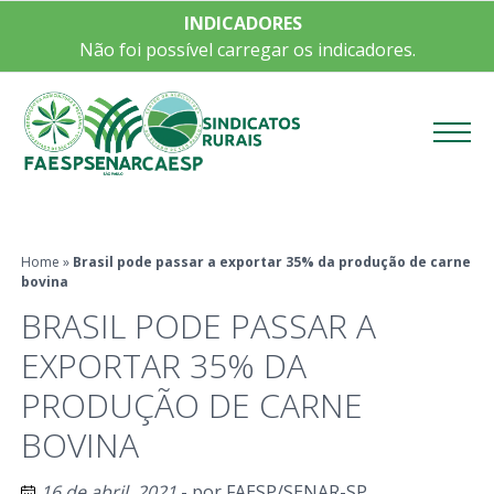
INDICADORES
Não foi possível carregar os indicadores.
Menu
Home
»
Brasil pode passar a exportar 35% da produção de carne
bovina
BRASIL PODE PASSAR A
EXPORTAR 35% DA
PRODUÇÃO DE CARNE
BOVINA
16 de abril, 2021
- por
FAESP/SENAR-SP