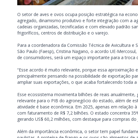
O setor de aves e ovos ocupa posição estratégica na econom
agregado, dinamismo produtivo e forte integração com a ag
cadeias organizadas, tecnificadas e com elevado padrão sani
frigoríficos, centros de distribuição e o varejo.
Para a coordenadora da Comissão Técnica de Avicultura e S
São Paulo (Faesp), Cristina Nagano, o acordo UE-Mercosul
de consumidores, será um espaço importante para a troca 
“Esse acordo é muito relevante, porque essa aproximação e
principalmente pensando na possibilidade de exportação par
ampliar suas exportações, o que acaba fortalecendo toda a ca
Esse ecossistema movimenta bilhões de reais anualmente, ge
relevante para o PIB do agronegócio do estado, além de est
atividade é base econômica. Em 2025, apenas em relação à
com faturamento de R$ 7,2 bilhões. O estado concentra 35%
gerando US$ 60,2 milhões, com destaque para compras do 
Além da importância econômica, o setor tem papel fundame
paulistas. A proteína de frango e os ovos são alimentos de al