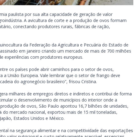
ia paulista por sua alta capacidade de geração de valor
roindústria. A avicultura de corte e a produção de ovos formam
tário, conectando produtores rurais, fábricas de ração,
uinocultura da Federação da Agricultura e Pecuária do Estado de
, assinado em janeiro criando um mercado de mais de 700 milhões
de experiências com produtores europeus.
ntre os países pode abrir caminhos para o setor de ovos,
a a União Europeia. Vale lembrar que o setor de frango deve
deia do agronegócio brasileiro”, frisou Cristina.
ra milhares de empregos diretos e indiretos e contribui de forma
imular o desenvolvimento de municípios do interior onde a
 produção de ovos, São Paulo apontou 16,7 bilhões de unidades,
 do mercado nacional, exportou mais de 15 mil toneladas,
Japão, Estados Unidos e México.
ntal na segurança alimentar e na competitividade das exportações
to valor nutricional e custo relativamente acessível, essenciais