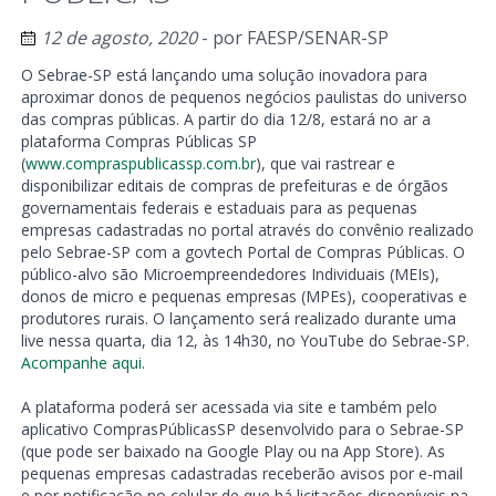
12 de agosto, 2020
- por
FAESP/SENAR-SP
O Sebrae-SP está lançando uma solução inovadora para
aproximar donos de pequenos negócios paulistas do universo
das compras públicas. A partir do dia 12/8, estará no ar a
plataforma Compras Públicas SP
(
www.compraspublicassp.com.br
), que vai rastrear e
disponibilizar editais de compras de prefeituras e de órgãos
governamentais federais e estaduais para as pequenas
empresas cadastradas no portal através do convênio realizado
pelo Sebrae-SP com a govtech Portal de Compras Públicas. O
público-alvo são Microempreendedores Individuais (MEIs),
donos de micro e pequenas empresas (MPEs), cooperativas e
produtores rurais. O lançamento será realizado durante uma
live nessa quarta, dia 12, às 14h30, no YouTube do Sebrae-SP.
Acompanhe aqui.
A plataforma poderá ser acessada via site e também pelo
aplicativo ComprasPúblicasSP desenvolvido para o Sebrae-SP
(que pode ser baixado na Google Play ou na App Store). As
pequenas empresas cadastradas receberão avisos por e-mail
e por notificação no celular de que há licitações disponíveis na