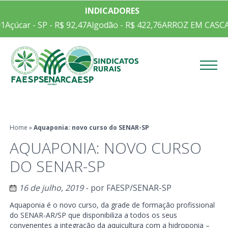
INDICADORES
1
Açúcar - SP - R$ 92,47
Algodão - R$ 422,76
ARROZ EM CASCA C
Menu
Home
»
Aquaponia: novo curso do SENAR-SP
AQUAPONIA: NOVO CURSO
DO SENAR-SP
16 de julho, 2019
- por
FAESP/SENAR-SP
Aquaponia é o novo curso, da grade de formação profissional
do SENAR-AR/SP que disponibiliza a todos os seus
convenentes a integração da aquicultura com a hidroponia –