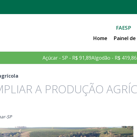
FAESP
Home
Painel d
Açúcar - SP - R$ 91,89
Algodão - R$ 419,86
agrícola
MPLIAR A PRODUÇÃO AGRÍ
nar-SP