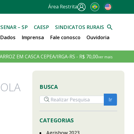
Área Restrita
SENAR – SP
CAESP
SINDICATOS RURAIS
e Dados
Imprensa
Fale conosco
Ouvidoria
ARROZ EM CASCA CEPEA/IRGA-RS - R$ 70,00
ver mais
COLA
BUSCA
CATEGORIAS
Agrishow 2023