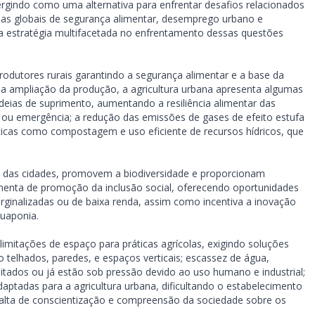
ergindo como uma alternativa para enfrentar desafios relacionados
as globais de segurança alimentar, desemprego urbano e
a estratégia multifacetada no enfrentamento dessas questões
odutores rurais garantindo a segurança alimentar e a base da
 ampliação da produção, a agricultura urbana apresenta algumas
ias de suprimento, aumentando a resiliência alimentar das
ou emergência; a redução das emissões de gases de efeito estufa
áticas como compostagem e uso eficiente de recursos hídricos, que
a das cidades, promovem a biodiversidade e proporcionam
amenta de promoção da inclusão social, oferecendo oportunidades
inalizadas ou de baixa renda, assim como incentiva a inovação
quaponia.
limitações de espaço para práticas agrícolas, exigindo soluções
o telhados, paredes, e espaços verticais; escassez de água,
itados ou já estão sob pressão devido ao uso humano e industrial;
ptadas para a agricultura urbana, dificultando o estabelecimento
 falta de conscientização e compreensão da sociedade sobre os