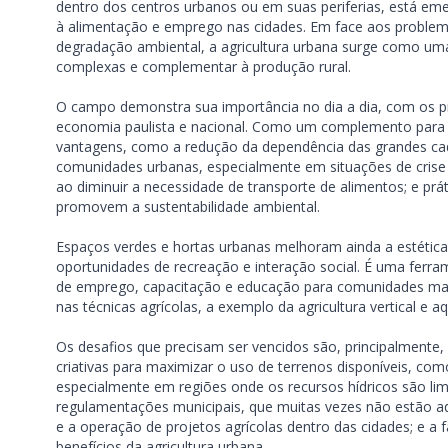
dentro dos centros urbanos ou em suas periferias, está em
à alimentação e emprego nas cidades. Em face aos problem
degradação ambiental, a agricultura urbana surge como um
complexas e complementar à produção rural.
O campo demonstra sua importância no dia a dia, com os pr
economia paulista e nacional. Como um complemento para a
vantagens, como a redução da dependência das grandes cade
comunidades urbanas, especialmente em situações de crise 
ao diminuir a necessidade de transporte de alimentos; e pr
promovem a sustentabilidade ambiental.
Espaços verdes e hortas urbanas melhoram ainda a estétic
oportunidades de recreação e interação social. É uma ferr
de emprego, capacitação e educação para comunidades marg
nas técnicas agrícolas, a exemplo da agricultura vertical e a
Os desafios que precisam ser vencidos são, principalmente, 
criativas para maximizar o uso de terrenos disponíveis, com
especialmente em regiões onde os recursos hídricos são lim
regulamentações municipais, que muitas vezes não estão ada
e a operação de projetos agrícolas dentro das cidades; e a
benefícios da agricultura urbana.