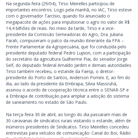
Na segunda-feira (29/04), Tirso Meirelles participou de
importantes encontros. Logo pela manhã, no IAC, Tirso esteve
com o governador Tarcísio, quando foi anunciado o
megapacote de ações para impulsionar o agro no valor de R$
14,4 bilhões de reais. No meio da tarde, Tirso e a vice-
presidente da Comissão Semeadoras do Agro, Dra. Juliana
Farah, compuseram o palco da reunião itinerante da FPA –
Frente Parlamentar da Agropecuária, que foi conduzida pelo
presidente deputado federal Pedro Lupion, com a participação
do secretário da agricultura Guilherme Piai, do senador Jorge
Seif, do deputado federal Arnaldo Jardim e demais autoridades.
Tirso também recebeu, o estande da Faesp, o diretor-
presidente do Porto de Santos, Anderson Pomini. E, ao fim do
dia, ao lado da presidente da Embrapa, Silvia Massruhá,
assinou o acordo de cooperação técnica entre o SENAR-SP e
a Embrapa de contribuição para ampliar a adoção do sistema
de saneamento no estado de São Paulo.
Na terça-feira 30 de abril, ao longo do dia passaram mais de
30 caravanas de sindicatos rurais visitando o estande, além de
inúmeros presidentes de Sindicatos. Tirso Meirelles concedeu
entrevistas para veículos de comunicação: Canal do Boi, Rádio