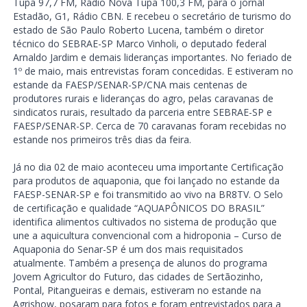
Tupã 97,7 FM, Rádio Nova Tupã 100,3 FM, para o jornal
Estadão, G1, Rádio CBN. E recebeu o secretário de turismo do
estado de São Paulo Roberto Lucena, também o diretor
técnico do SEBRAE-SP Marco Vinholi, o deputado federal
Arnaldo Jardim e demais lideranças importantes. No feriado de
1º de maio, mais entrevistas foram concedidas. E estiveram no
estande da FAESP/SENAR-SP/CNA mais centenas de
produtores rurais e lideranças do agro, pelas caravanas de
sindicatos rurais, resultado da parceria entre SEBRAE-SP e
FAESP/SENAR-SP. Cerca de 70 caravanas foram recebidas no
estande nos primeiros três dias da feira.
Já no dia 02 de maio aconteceu uma importante Certificação
para produtos de aquaponia, que foi lançado no estande da
FAESP-SENAR-SP e foi transmitido ao vivo na BR8TV. O Selo
de certificação e qualidade “AQUAPÔNICOS DO BRASIL”
identifica alimentos cultivados no sistema de produção que
une a aquicultura convencional com a hidroponia – Curso de
Aquaponia do Senar-SP é um dos mais requisitados
atualmente. Também a presença de alunos do programa
Jovem Agricultor do Futuro, das cidades de Sertãozinho,
Pontal, Pitangueiras e demais, estiveram no estande na
Agrishow, posaram para fotos e foram entrevistados para a