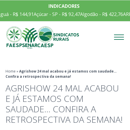
INDICADORES
guá - R$ 144,91
Açúcar - SP - R$ 92,47
Algodão - R$ 422,76
ARR
Menu
Home
»
Agrishow 24 mal acabou e já estamos com saudade…
Confira a retrospectiva da semana!
AGRISHOW 24 MAL ACABOU
E JÁ ESTAMOS COM
SAUDADE… CONFIRA A
RETROSPECTIVA DA SEMANA!