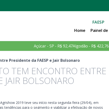
FAESP
Home
Painel d
Açúcar - SP - R$ 92,47
Algodão - R$ 422,76
tre Presidente da FAESP e Jair Bolsonaro
NTO TEM ENCONTRO ENTRE
E JAIR BOLSONARO
Agrishow 2019 teve seu início nesta segunda-feira (29/04), em
ais tendências para o segmento e viabilizar a efetivação de novos