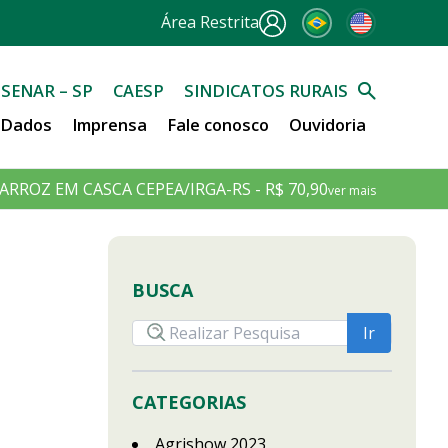
Área Restrita
SENAR – SP
CAESP
SINDICATOS RURAIS
e Dados
Imprensa
Fale conosco
Ouvidoria
ARROZ EM CASCA CEPEA/IRGA-RS - R$ 70,90
ver mais
BUSCA
CATEGORIAS
Agrishow 2023