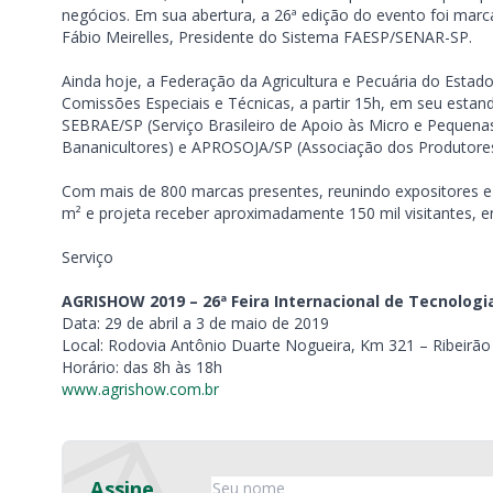
negócios. Em sua abertura, a 26ª edição do evento foi marca
Fábio Meirelles, Presidente do Sistema FAESP/SENAR-SP.
Ainda hoje, a Federação da Agricultura e Pecuária do Estad
Comissões Especiais e Técnicas, a partir 15h, em seu estan
SEBRAE/SP (Serviço Brasileiro de Apoio às Micro e Peque
Bananicultores) e APROSOJA/SP (Associação dos Produtores
Com mais de 800 marcas presentes, reunindo expositores e in
m² e projeta receber aproximadamente 150 mil visitantes, ent
Serviço
AGRISHOW 2019 – 26ª Feira Internacional de Tecnologi
Data: 29 de abril a 3 de maio de 2019
Local: Rodovia Antônio Duarte Nogueira, Km 321 – Ribeirão
Horário: das 8h às 18h
www.agrishow.com.br
Assine