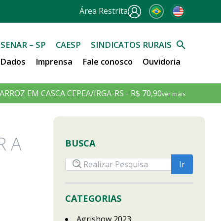
Área Restrita
SENAR – SP
CAESP
SINDICATOS RURAIS
e Dados
Imprensa
Fale conosco
Ouvidoria
ARROZ EM CASCA CEPEA/IRGA-RS - R$ 70,90
ver mais
R A
BUSCA
CATEGORIAS
Agrishow 2023