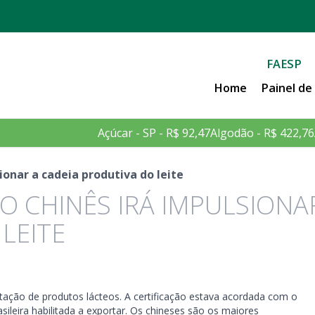
FAESP
Home
Painel d
Açúcar - SP - R$ 92,47
Algodão - R$ 422,76
onar a cadeia produtiva do leite
 CHINÊS IRÁ IMPULSIONA
LEITE
rtação de produtos lácteos. A certificação estava acordada com o
ileira habilitada a exportar. Os chineses são os maiores