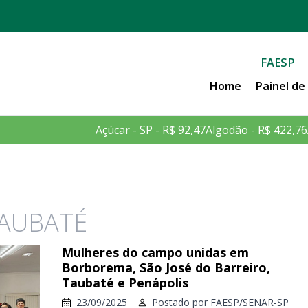
FAESP
Home
Painel d
Açúcar - SP - R$ 92,47
Algodão - R$ 422,76
TAUBATÉ
Mulheres do campo unidas em
Borborema, São José do Barreiro,
Taubaté e Penápolis
23/09/2025
Postado por
FAESP/SENAR-SP