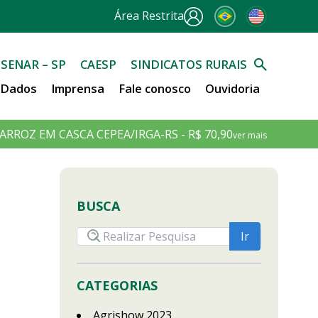
Área Restrita
SENAR – SP
CAESP
SINDICATOS RURAIS
e Dados
Imprensa
Fale conosco
Ouvidoria
ARROZ EM CASCA CEPEA/IRGA-RS - R$ 70,90
ver mais
BUSCA
CATEGORIAS
Agrishow 2023