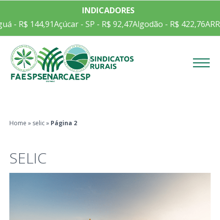
INDICADORES
uá - R$ 144,91
Açúcar - SP - R$ 92,47
Algodão - R$ 422,76
ARR
Menu
Home
»
selic
»
Página 2
SELIC