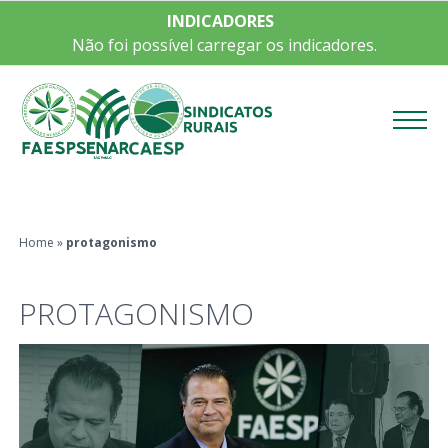
INDICADORES
Não foi possível carregar os indicadores.
Menu
Home
»
protagonismo
PROTAGONISMO