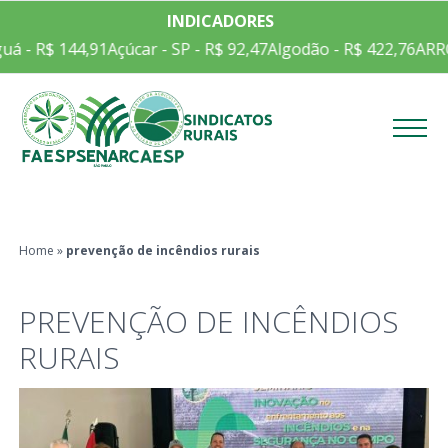
INDICADORES
á - R$ 144,91
Açúcar - SP - R$ 92,47
Algodão - R$ 422,76
ARRO
Menu
Home
»
prevenção de incêndios rurais
PREVENÇÃO DE INCÊNDIOS
RURAIS