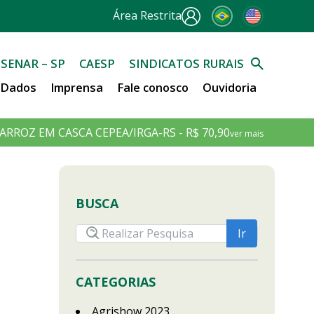
Área Restrita
SENAR – SP
CAESP
SINDICATOS RURAIS
e Dados
Imprensa
Fale conosco
Ouvidoria
ARROZ EM CASCA CEPEA/IRGA-RS - R$ 70,90
ver mais
BUSCA
CATEGORIAS
Agrishow 2023