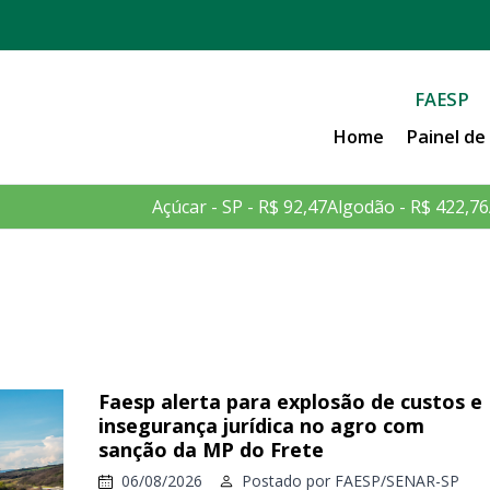
FAESP
Home
Painel d
Açúcar - SP - R$ 92,47
Algodão - R$ 422,76
Faesp alerta para explosão de custos e
insegurança jurídica no agro com
sanção da MP do Frete
06/08/2026
Postado por
FAESP/SENAR-SP