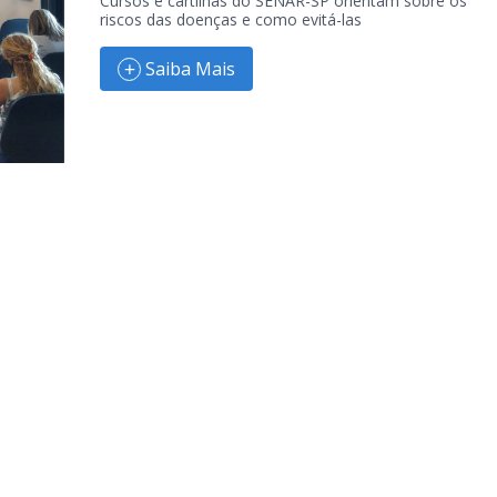
Cursos e cartilhas do SENAR-SP orientam sobre os
riscos das doenças e como evitá-las
Saiba Mais