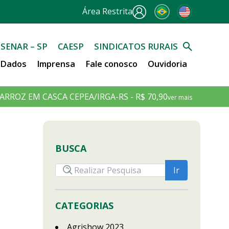
Área Restrita
SENAR – SP
CAESP
SINDICATOS RURAIS
e Dados
Imprensa
Fale conosco
Ouvidoria
ARROZ EM CASCA CEPEA/IRGA-RS - R$ 70,90
ver mais
BUSCA
CATEGORIAS
Agrishow 2023