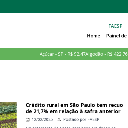
FAESP
Home
Painel d
Açúcar - SP - R$ 92,47
Algodão - R$ 422,76
Crédito rural em São Paulo tem recuo
de 21,7% em relação à safra anterior
12/02/2025
Postado por
FAESP