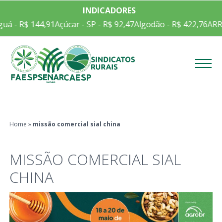
INDICADORES
uá - R$ 144,91
Açúcar - SP - R$ 92,47
Algodão - R$ 422,76
ARR
Menu
Home
»
missão comercial sial china
MISSÃO COMERCIAL SIAL
CHINA