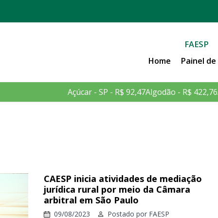
FAESP
Home
Painel d
Açúcar - SP - R$ 92,47
Algodão - R$ 422,76
CAESP inicia atividades de mediação
jurídica rural por meio da Câmara
arbitral em São Paulo
09/08/2023
Postado por
FAESP