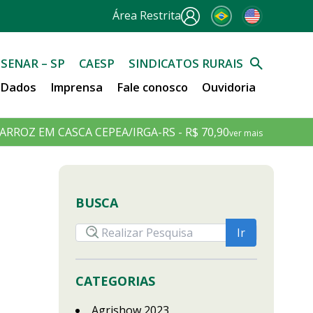
Área Restrita
SENAR – SP
CAESP
SINDICATOS RURAIS
e Dados
Imprensa
Fale conosco
Ouvidoria
ARROZ EM CASCA CEPEA/IRGA-RS - R$ 70,90
ver mais
BUSCA
CATEGORIAS
Agrishow 2023