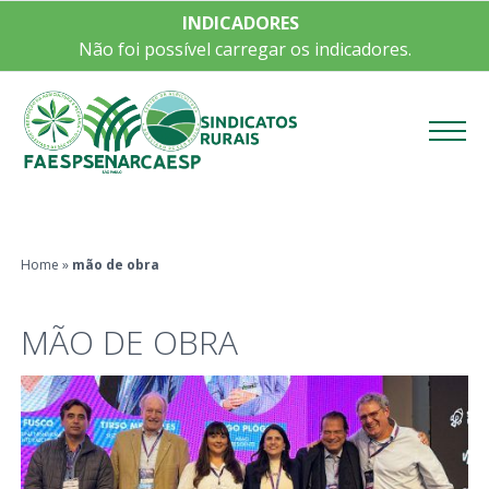
INDICADORES
Não foi possível carregar os indicadores.
Menu
Home
»
mão de obra
MÃO DE OBRA