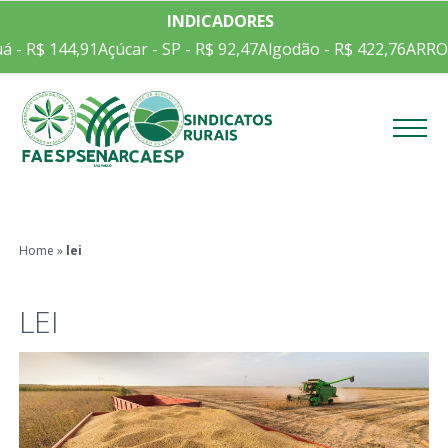
INDICADORES
 R$ 144,91
Açúcar - SP - R$ 92,47
Algodão - R$ 422,76
ARROZ E
Menu
Home
»
lei
LEI