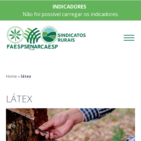
INDICADORES
Não foi possível carregar os indicadores.
Menu
Home
»
látex
LÁTEX