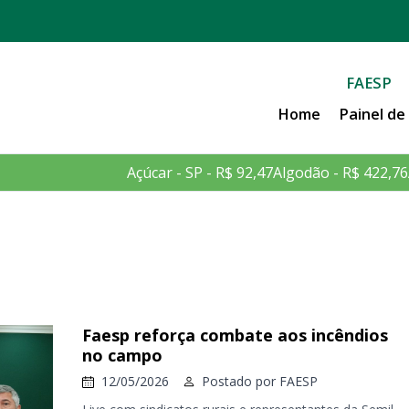
FAESP
Home
Painel d
Açúcar - SP - R$ 92,47
Algodão - R$ 422,76
Faesp reforça combate aos incêndios
no campo
12/05/2026
Postado por
FAESP