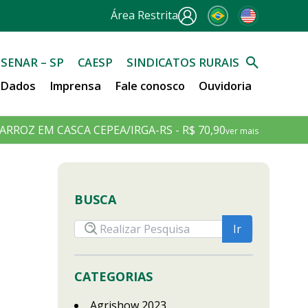
Área Restrita
SENAR – SP
CAESP
SINDICATOS RURAIS
e Dados
Imprensa
Fale conosco
Ouvidoria
ARROZ EM CASCA CEPEA/IRGA-RS - R$ 70,90
ver mais
BUSCA
CATEGORIAS
Agrishow 2023