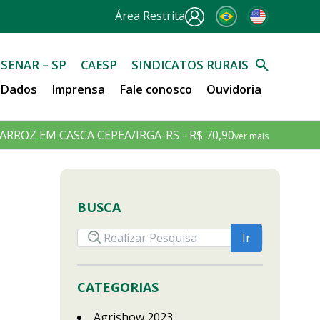
Área Restrita
SENAR – SP
CAESP
SINDICATOS RURAIS
e Dados
Imprensa
Fale conosco
Ouvidoria
ARROZ EM CASCA CEPEA/IRGA-RS - R$ 70,90
ver mais
BUSCA
CATEGORIAS
Agrishow 2023