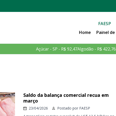
FAESP
Home
Painel d
Açúcar - SP - R$ 92,47
Algodão - R$ 422,76
Saldo da balança comercial recua em
março
23/04/2026
Postado por
FAESP