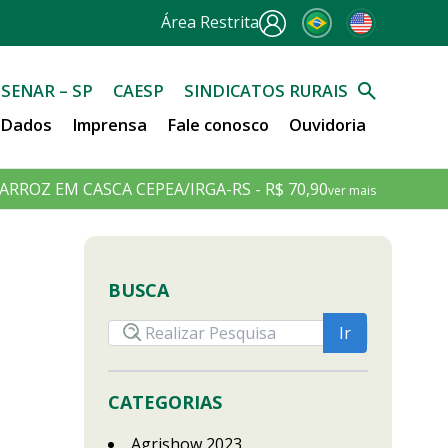
Área Restrita
SENAR – SP
CAESP
SINDICATOS RURAIS
e Dados
Imprensa
Fale conosco
Ouvidoria
ARROZ EM CASCA CEPEA/IRGA-RS - R$ 70,90
ver mais
BUSCA
CATEGORIAS
Agrishow 2023