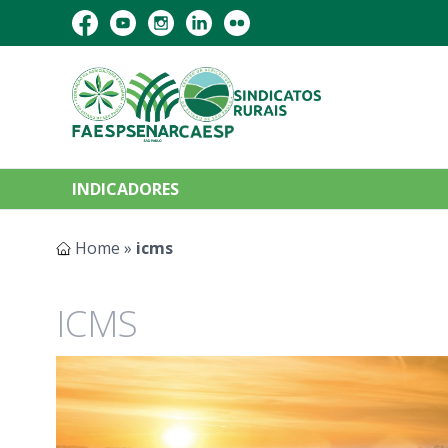
INDICADORES
Home
»
icms
ICMS