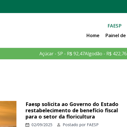
FAESP
Home
Painel d
Açúcar - SP - R$ 92,47
Algodão - R$ 422,76
Faesp solicita ao Governo do Estado
restabelecimento de benefício fiscal
para o setor da floricultura
02/09/2025
Postado por
FAESP