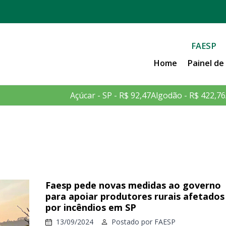
FAESP
Home
Painel d
Açúcar - SP - R$ 92,47
Algodão - R$ 422,76
Faesp pede novas medidas ao governo
para apoiar produtores rurais afetados
por incêndios em SP
13/09/2024
Postado por
FAESP