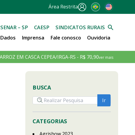
Área Restrita
SENAR – SP
CAESP
SINDICATOS RURAIS
e Dados
Imprensa
Fale conosco
Ouvidoria
ARROZ EM CASCA CEPEA/IRGA-RS - R$ 70,90
ver mais
BUSCA
CATEGORIAS
Agrishow 2023