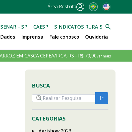
Área Restrita
SENAR – SP
CAESP
SINDICATOS RURAIS
e Dados
Imprensa
Fale conosco
Ouvidoria
ARROZ EM CASCA CEPEA/IRGA-RS - R$ 70,90
ver mais
BUSCA
CATEGORIAS
Agrishow 2023