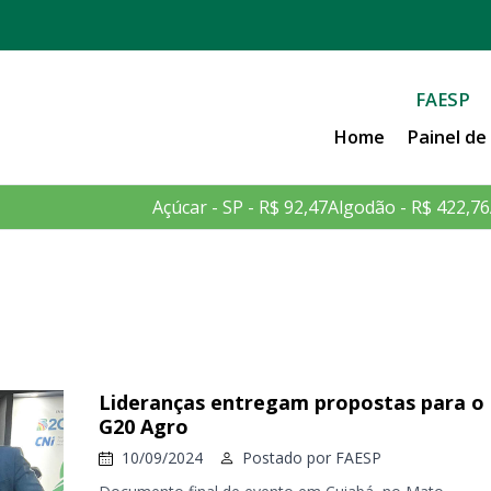
FAESP
Home
Painel d
Açúcar - SP - R$ 92,47
Algodão - R$ 422,76
Lideranças entregam propostas para o
G20 Agro
10/09/2024
Postado por
FAESP