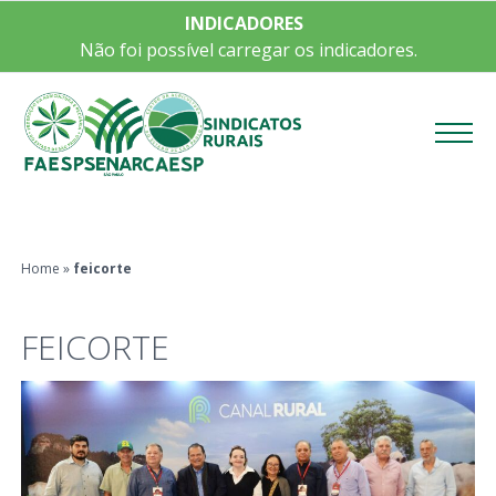
INDICADORES
Não foi possível carregar os indicadores.
Menu
Home
»
feicorte
FEICORTE