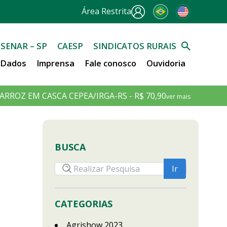
Área Restrita
SENAR – SP
CAESP
SINDICATOS RURAIS
e Dados
Imprensa
Fale conosco
Ouvidoria
ARROZ EM CASCA CEPEA/IRGA-RS - R$ 70,90
ver mais
BUSCA
CATEGORIAS
Agrishow 2023