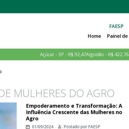
FAESP
Home
Painel d
Açúcar - SP - R$ 92,47
Algodão - R$ 422,76
o
DE MULHERES DO AGRO
Empoderamento e Transformação: A
Influência Crescente das Mulheres no
Agro
01/09/2024
Postado por
FAESP