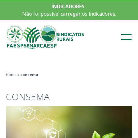
INDICADORES
Não foi possível carregar os indicadores.
Menu
Home
»
consema
CONSEMA