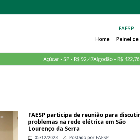
FAESP
Home
Painel d
Açúcar - SP - R$ 92,47
Algodão - R$ 422,76
FAESP participa de reunião para discuti
problemas na rede elétrica em São
Lourenço da Serra
05/12/2023
Postado por
FAESP