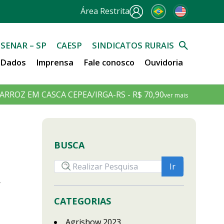
Área Restrita
SENAR – SP
CAESP
SINDICATOS RURAIS
e Dados
Imprensa
Fale conosco
Ouvidoria
ARROZ EM CASCA CEPEA/IRGA-RS - R$ 70,90
ver mais
BUSCA
r
CATEGORIAS
Agrishow 2023