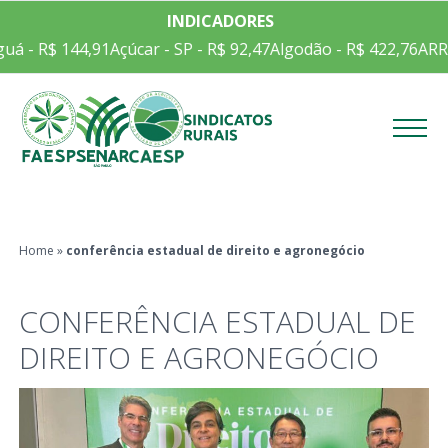
INDICADORES
uá - R$ 144,91
Açúcar - SP - R$ 92,47
Algodão - R$ 422,76
ARR
Menu
Home
»
conferência estadual de direito e agronegócio
CONFERÊNCIA ESTADUAL DE
DIREITO E AGRONEGÓCIO