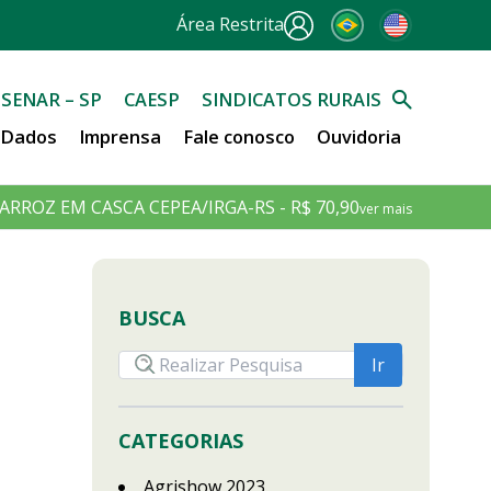
Área Restrita
SENAR – SP
CAESP
SINDICATOS RURAIS
e Dados
Imprensa
Fale conosco
Ouvidoria
ARROZ EM CASCA CEPEA/IRGA-RS - R$ 70,90
ver mais
BUSCA
CATEGORIAS
Agrishow 2023