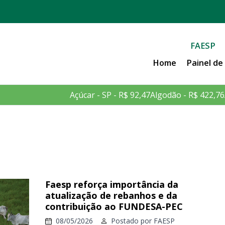
FAESP
Home
Painel d
Açúcar - SP - R$ 92,47
Algodão - R$ 422,76
Faesp reforça importância da
atualização de rebanhos e da
contribuição ao FUNDESA-PEC
08/05/2026
Postado por
FAESP