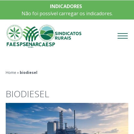
INDICADORES
Não foi possível carregar os indicadores.
Menu
Home
»
biodiesel
BIODIESEL