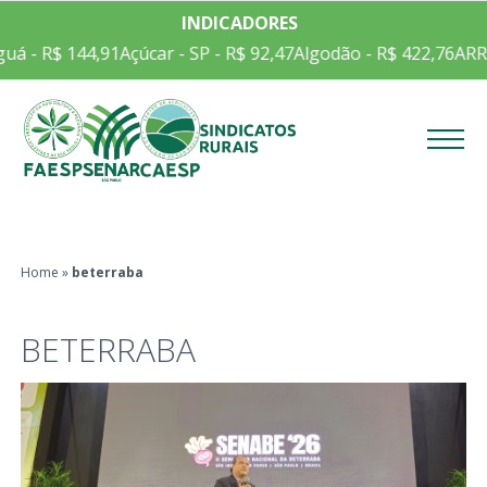
INDICADORES
uá - R$ 144,91
Açúcar - SP - R$ 92,47
Algodão - R$ 422,76
ARR
Menu
Home
»
beterraba
BETERRABA