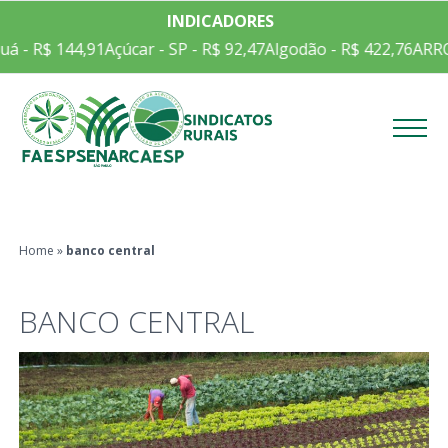
INDICADORES
á - R$ 144,91
Açúcar - SP - R$ 92,47
Algodão - R$ 422,76
ARROZ
Menu
Home
»
banco central
BANCO CENTRAL