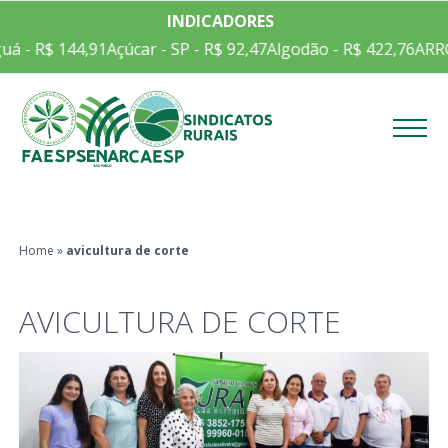
INDICADORES
á - R$ 144,91
Açúcar - SP - R$ 92,47
Algodão - R$ 422,76
ARROZ
Menu
Home
»
avicultura de corte
AVICULTURA DE CORTE