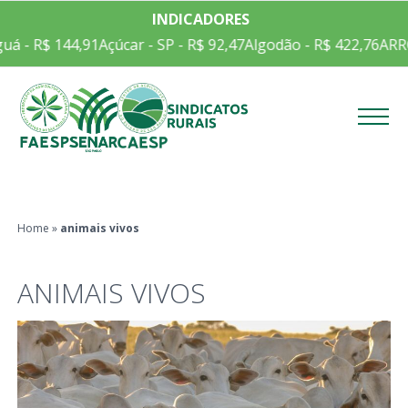
INDICADORES
uá - R$ 144,91
Açúcar - SP - R$ 92,47
Algodão - R$ 422,76
ARR
Menu
Home
»
animais vivos
ANIMAIS VIVOS